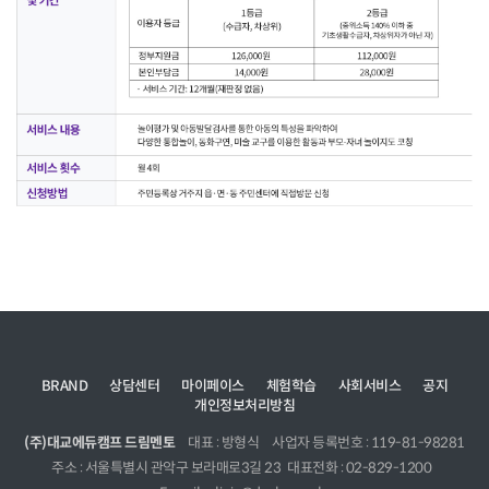
BRAND
상담센터
마이페이스
체험학습
사회서비스
공지
개인정보처리방침
(주)대교에듀캠프 드림멘토
대표 : 방형식
사업자 등록번호 : 119-81-98281
주소 : 서울특별시 관악구 보라매로3길 23
대표전화 : 02-829-1200