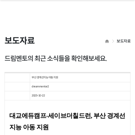
 닫기
보도자료
HOME
보도자료
드림멘토의 최근 소식들을 확인해보세요.
부산 경계선지능 아동 지원
dreammentor2
2025-10-22
대교에듀캠프-세이브더칠드런, 부산 경계선
지능 아동 지원